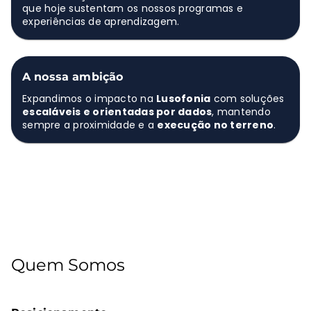
que hoje sustentam os nossos programas e
experiências de aprendizagem.
A nossa ambição
Expandimos o impacto na
Lusofonia
com soluções
escaláveis e orientadas por dados
, mantendo
sempre a proximidade e a
execução no terreno
.
Quem Somos