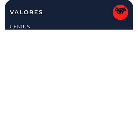
VALORES
GENIUS
G
enialidade
E
xcelência
N
otoriedade
I
ntegridade
U
nicidade
S
ucesso
SOBRE
Somos a unidade de Formação